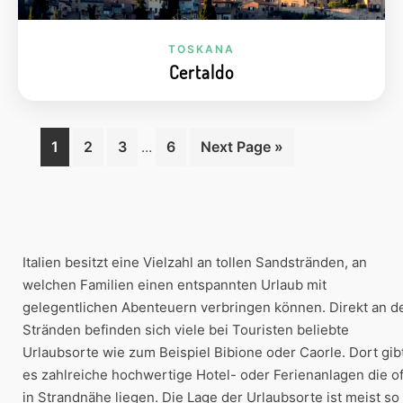
TOSKANA
Certaldo
Interim
Page
1
Page
2
Page
3
Page
6
Go
Next Page »
…
Primary
pages
to
omitted
Sidebar
Italien besitzt eine Vielzahl an tollen Sandstränden, an
welchen Familien einen entspannten Urlaub mit
gelegentlichen Abenteuern verbringen können. Direkt an d
Stränden befinden sich viele bei Touristen beliebte
Urlaubsorte wie zum Beispiel Bibione oder Caorle. Dort gib
es zahlreiche hochwertige Hotel- oder Ferienanlagen die of
in Strandnähe liegen. Die Lage der Urlaubsorte ist meist so