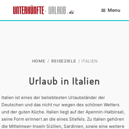
Skip
Skip
Skip
Skip
Menu
to
to
to
to
primary
main
primary
footer
Unterkünfte-
finde
navigation
content
sidebar
Urlaub.de
die
passende
Unterkunft
HOME
/
REISEZIELE
/ ITALIEN
Urlaub in Italien
Italien ist eines der beliebtesten Urlaubsländer der
Deutschen und das nicht nur wegen des schönen Wetters
und der guten Küche. Italien liegt auf der Apennin-Halbinsel,
seine Form erinnert an die eines Stiefels. Zu Italien gehören
die Mittelmeer-Inseln Sizilien, Sardinien, sowie eine weitere