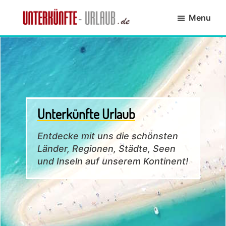
Skip
Skip
Skip
Menu
to
to
to
primary
main
footer
Unterkünfte-
finde
navigation
content
Urlaub.de
die
passende
Unterkunft
Unterkünfte Urlaub
Entdecke mit uns die schönsten
Länder, Regionen, Städte, Seen
und Inseln auf unserem Kontinent!