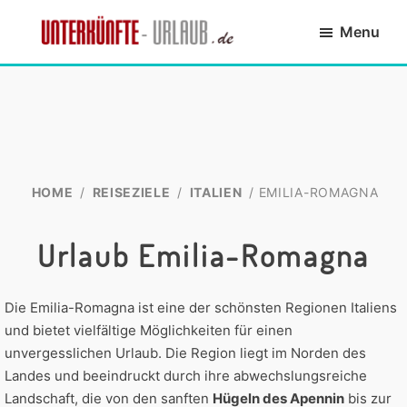
Skip
Skip
Skip
Skip
Menu
to
to
to
to
primary
main
primary
footer
Unterkünfte-
finde
navigation
content
sidebar
Urlaub.de
die
passende
Unterkunft
HOME
/
REISEZIELE
/
ITALIEN
/ EMILIA-ROMAGNA
Urlaub Emilia-Romagna
Die Emilia-Romagna ist eine der schönsten Regionen Italiens
und bietet vielfältige Möglichkeiten für einen
unvergesslichen Urlaub. Die Region liegt im Norden des
Landes und beeindruckt durch ihre abwechslungsreiche
Landschaft, die von den sanften
Hügeln des Apennin
bis zur