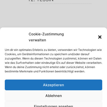
SCHWARZWALD
Cookie-Zustimmung
GARDASEE
verwalten
MADEIRA
Um dir ein optimales Erlebnis zu bieten, verwenden wir Technologien wie
Cookies, um Geräteinformationen zu speichern und/oder darauf
TENERIFFA
zuzugreifen. Wenn du diesen Technologien zustimmst, können wir Daten
wie das Surfverhalten oder eindeutige IDs auf dieser Website verarbeiten.
KRETA
Wenn du deine Zustimmung nicht erteilst oder zurückziehst, können
bestimmte Merkmale und Funktionen beeinträchtigt werden.
ISTRIEN
Akzeptieren
Ablehnen
© 2026 · Internetservice Thomas Schroth
Einstellungen ansehen