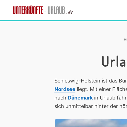
Skip
Skip
Skip
to
to
to
Unterkünfte-
primary
main
footer
finde
Urlaub.de
navigation
content
die
passende
H
Unterkunft
Urla
Schleswig-Holstein ist das B
Nordsee
liegt. Mit einer Fläc
nach
Dänemark
in Urlaub fäh
sich unmittelbar hinter der nö