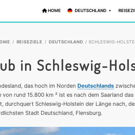
HOME
DEUTSCHLAND
REISEZ
OME
/
REISEZIELE
/
DEUTSCHLAND
/ SCHLESWIG-HOLSTE
ub in Schleswig-Hol
undesland, das hoch im Norden
Deutschlands
zwisch
he von rund 15.800 km ² ist es nach dem Saarland das
rt, durchquert Schleswig-Holstein der Länge nach, d
rdlichsten Stadt Deutschland, Flensburg.