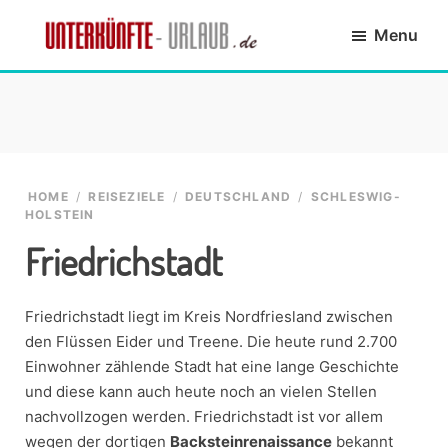
Skip
Skip
Skip
Skip
Menu
to
to
to
to
primary
main
primary
footer
Unterkünfte-
finde
navigation
content
sidebar
Urlaub.de
die
passende
Unterkunft
HOME
/
REISEZIELE
/
DEUTSCHLAND
/
SCHLESWIG-
HOLSTEIN
Friedrichstadt
Friedrichstadt liegt im Kreis Nordfriesland zwischen
den Flüssen Eider und Treene. Die heute rund 2.700
Einwohner zählende Stadt hat eine lange Geschichte
und diese kann auch heute noch an vielen Stellen
nachvollzogen werden. Friedrichstadt ist vor allem
wegen der dortigen
Backsteinrenaissance
bekannt