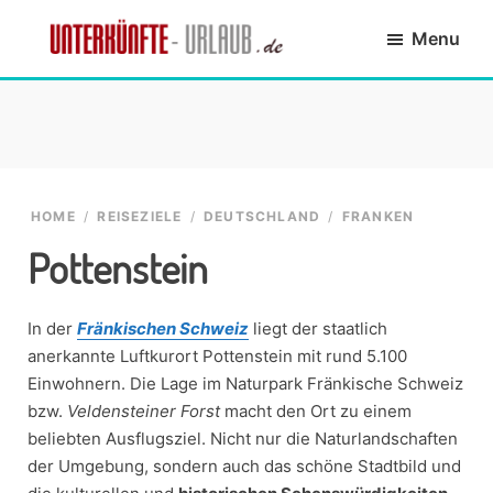
Skip
Skip
Skip
Skip
Menu
to
to
to
to
primary
main
primary
footer
Unterkünfte-
finde
navigation
content
sidebar
Urlaub.de
die
passende
Unterkunft
HOME
/
REISEZIELE
/
DEUTSCHLAND
/
FRANKEN
Pottenstein
In der
Fränkischen Schweiz
liegt der staatlich
anerkannte Luftkurort Pottenstein mit rund 5.100
Einwohnern. Die Lage im Naturpark Fränkische Schweiz
bzw.
Veldensteiner Forst
macht den Ort zu einem
beliebten Ausflugsziel. Nicht nur die Naturlandschaften
der Umgebung, sondern auch das schöne Stadtbild und