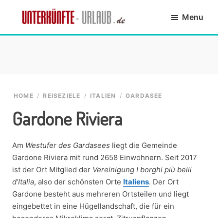
Skip
Skip
Skip
Skip
Menu
to
to
to
to
primary
main
primary
footer
Unterkünfte-
finde
navigation
content
sidebar
Urlaub.de
die
passende
Unterkunft
HOME
/
REISEZIELE
/
ITALIEN
/
GARDASEE
Gardone Riviera
Am
Westufer des Gardasees
liegt die Gemeinde
Gardone Riviera mit rund 2658 Einwohnern. Seit 2017
ist der Ort Mitglied der
Vereinigung I borghi più belli
d’Italia
, also der schönsten Orte
Italiens
. Der Ort
Gardone besteht aus mehreren Ortsteilen und liegt
eingebettet in eine Hügellandschaft, die für ein