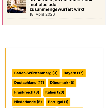
mühelos oder
zusammengewürfelt wirkt
18. April 2026
Reiseführer:
Baden-Württemberg
(3)
Bayern
(17)
Deutschland
(17)
Dänemark
(6)
Frankreich
(3)
Italien
(26)
Niederlande
(5)
Portugal
(1)