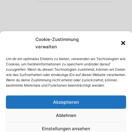
SCHWARZWALD
Cookie-Zustimmung
GARDASEE
verwalten
MADEIRA
Um dir ein optimales Erlebnis zu bieten, verwenden wir Technologien wie
Cookies, um Geräteinformationen zu speichern und/oder darauf
TENERIFFA
zuzugreifen. Wenn du diesen Technologien zustimmst, können wir Daten
wie das Surfverhalten oder eindeutige IDs auf dieser Website verarbeiten.
KRETA
Wenn du deine Zustimmung nicht erteilst oder zurückziehst, können
bestimmte Merkmale und Funktionen beeinträchtigt werden.
ISTRIEN
Akzeptieren
Ablehnen
© 2026 · Internetservice Thomas Schroth
Einstellungen ansehen