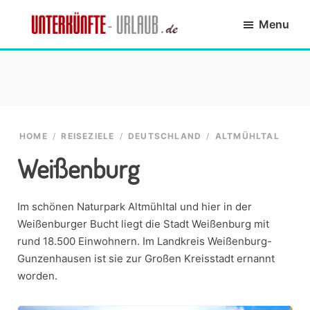
Skip
Skip
Skip
Skip
Menu
to
to
to
to
primary
main
primary
footer
Unterkünfte-
finde
navigation
content
sidebar
Urlaub.de
die
passende
Unterkunft
HOME
/
REISEZIELE
/
DEUTSCHLAND
/
ALTMÜHLTAL
Weißenburg
Im schönen Naturpark Altmühltal und hier in der
Weißenburger Bucht liegt die Stadt Weißenburg mit
rund 18.500 Einwohnern. Im Landkreis Weißenburg-
Gunzenhausen ist sie zur Großen Kreisstadt ernannt
worden.