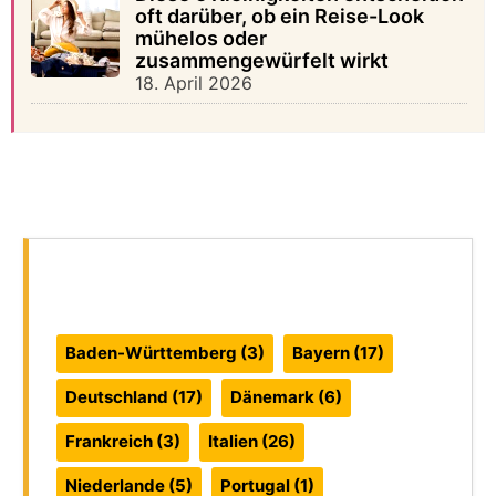
oft darüber, ob ein Reise-Look
mühelos oder
zusammengewürfelt wirkt
18. April 2026
Reiseführer:
Baden-Württemberg
(3)
Bayern
(17)
Deutschland
(17)
Dänemark
(6)
Frankreich
(3)
Italien
(26)
Niederlande
(5)
Portugal
(1)