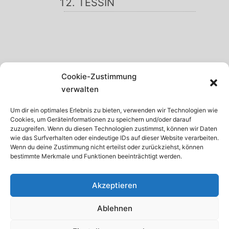
TESSIN
SCHWARZWALD
Cookie-Zustimmung
GARDASEE
verwalten
MADEIRA
Um dir ein optimales Erlebnis zu bieten, verwenden wir Technologien wie
Cookies, um Geräteinformationen zu speichern und/oder darauf
TENERIFFA
zuzugreifen. Wenn du diesen Technologien zustimmst, können wir Daten
wie das Surfverhalten oder eindeutige IDs auf dieser Website verarbeiten.
KRETA
Wenn du deine Zustimmung nicht erteilst oder zurückziehst, können
bestimmte Merkmale und Funktionen beeinträchtigt werden.
ISTRIEN
Akzeptieren
Ablehnen
© 2026 · Internetservice Thomas Schroth