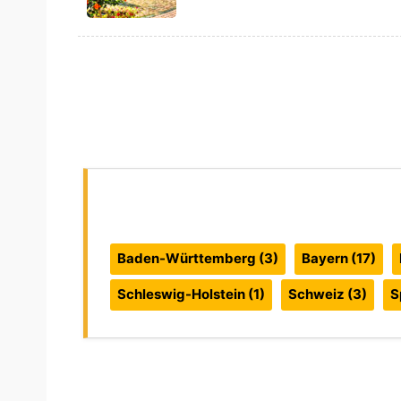
Reiseführer:
Baden-Württemberg
(3)
Bayern
(17)
Schleswig-Holstein
(1)
Schweiz
(3)
S