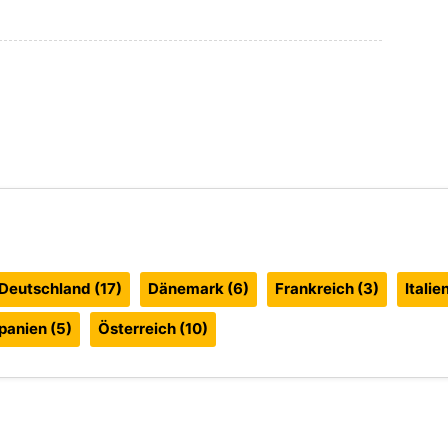
Deutschland
(17)
Dänemark
(6)
Frankreich
(3)
Italie
panien
(5)
Österreich
(10)