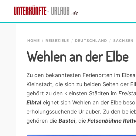
Skip
Skip
Skip
Skip
to
to
to
to
Unterkünfte-
primary
main
primary
footer
finde
Urlaub.de
navigation
content
sidebar
die
passende
HOME
/
REISEZIELE
/
DEUTSCHLAND
/
SACHSEN
Unterkunft
Wehlen an der Elbe
Zu den bekanntesten Ferienorten im Elbsa
Kleinstadt, die sich zu beiden Seiten der E
gehört zu den kleinsten Städten im
Freist
Elbtal
eignet sich Wehlen an der Elbe beson
erholungssuchende Urlauber. Zu den belie
gehören die
Bastei
, die
Felsenbühne Rath