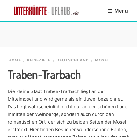
Skip
Skip
Skip
Skip
Menu
to
to
to
to
primary
main
primary
footer
Unterkünfte-
finde
navigation
content
sidebar
Urlaub.de
die
passende
Unterkunft
HOME
/
REISEZIELE
/
DEUTSCHLAND
/
MOSEL
Traben-Trarbach
Die kleine Stadt Traben-Trarbach liegt an der
Mittelmosel und wird gerne als ein Juwel bezeichnet.
Das liegt wahrscheinlich nicht nur an der schönen Lage
inmitten der Weinberge, sondern auch durch den
romantischen Ort, der sich zu beiden Seiten der Mosel
erstreckt. Hier finden Besucher wunderschöne Bauten,