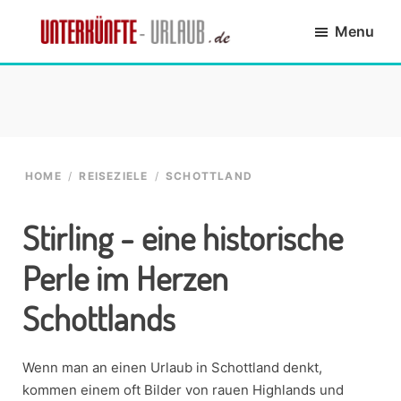
Skip
Skip
Skip
Skip
Menu
to
to
to
to
primary
main
primary
footer
Unterkünfte-
finde
navigation
content
sidebar
Urlaub.de
die
passende
Unterkunft
HOME
/
REISEZIELE
/
SCHOTTLAND
Stirling - eine historische
Perle im Herzen
Schottlands
Wenn man an einen Urlaub in Schottland denkt,
kommen einem oft Bilder von rauen Highlands und