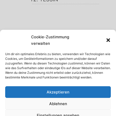
SCHWARZWALD
Cookie-Zustimmung
GARDASEE
verwalten
MADEIRA
Um dir ein optimales Erlebnis zu bieten, verwenden wir Technologien wie
Cookies, um Geräteinformationen zu speichern und/oder darauf
TENERIFFA
zuzugreifen. Wenn du diesen Technologien zustimmst, können wir Daten
wie das Surfverhalten oder eindeutige IDs auf dieser Website verarbeiten.
KRETA
Wenn du deine Zustimmung nicht erteilst oder zurückziehst, können
bestimmte Merkmale und Funktionen beeinträchtigt werden.
ISTRIEN
Akzeptieren
Ablehnen
© 2026 · Internetservice Thomas Schroth
Einstellungen ansehen