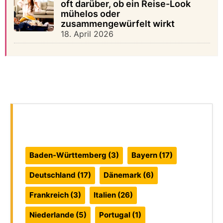
oft darüber, ob ein Reise-Look
mühelos oder
zusammengewürfelt wirkt
18. April 2026
Reiseführer:
Baden-Württemberg
(3)
Bayern
(17)
Deutschland
(17)
Dänemark
(6)
Frankreich
(3)
Italien
(26)
Niederlande
(5)
Portugal
(1)