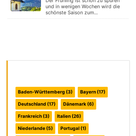
Der Frühling ist schon zu spüren
und in wenigen Wochen wird die
schönste Saison zum...
Reiseführer:
Baden-Württemberg
(3)
Bayern
(17)
Deutschland
(17)
Dänemark
(6)
Frankreich
(3)
Italien
(26)
Niederlande
(5)
Portugal
(1)