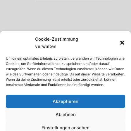
SCHWARZWALD
Cookie-Zustimmung
GARDASEE
verwalten
MADEIRA
Um dir ein optimales Erlebnis zu bieten, verwenden wir Technologien wie
Cookies, um Geräteinformationen zu speichern und/oder darauf
TENERIFFA
zuzugreifen. Wenn du diesen Technologien zustimmst, können wir Daten
wie das Surfverhalten oder eindeutige IDs auf dieser Website verarbeiten.
KRETA
Wenn du deine Zustimmung nicht erteilst oder zurückziehst, können
bestimmte Merkmale und Funktionen beeinträchtigt werden.
ISTRIEN
Akzeptieren
Ablehnen
© 2026 · Internetservice Thomas Schroth
Einstellungen ansehen