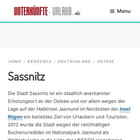
Skip
Skip
Skip
Skip
Menu
to
to
to
to
primary
main
primary
footer
Unterkünfte-
finde
navigation
content
sidebar
Urlaub.de
die
passende
Unterkunft
HOME
/
REISEZIELE
/
DEUTSCHLAND
/
OSTSEE
Sassnitz
Die Stadt Sassnitz ist ein staatlich anerkannter
Erholungsort an der Ostsee und vor allem wegen der
Lage auf der
Halbinsel Jasmund
im Nordosten der
Insel
Rügen
ein beliebtes Ziel von Urlaubern und Touristen.
2012 wurde die Stadt wegen der reichhaltigen
Buchenurwälder im Nationalpark Jasmund als