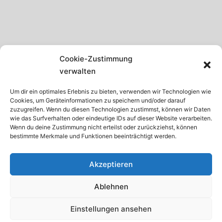
SCHWARZWALD
Cookie-Zustimmung
GARDASEE
verwalten
MADEIRA
Um dir ein optimales Erlebnis zu bieten, verwenden wir Technologien wie
Cookies, um Geräteinformationen zu speichern und/oder darauf
TENERIFFA
zuzugreifen. Wenn du diesen Technologien zustimmst, können wir Daten
wie das Surfverhalten oder eindeutige IDs auf dieser Website verarbeiten.
KRETA
Wenn du deine Zustimmung nicht erteilst oder zurückziehst, können
bestimmte Merkmale und Funktionen beeinträchtigt werden.
ISTRIEN
Akzeptieren
Ablehnen
© 2026 · Internetservice Thomas Schroth
Einstellungen ansehen
Startseite
Datenschutz
Impressum