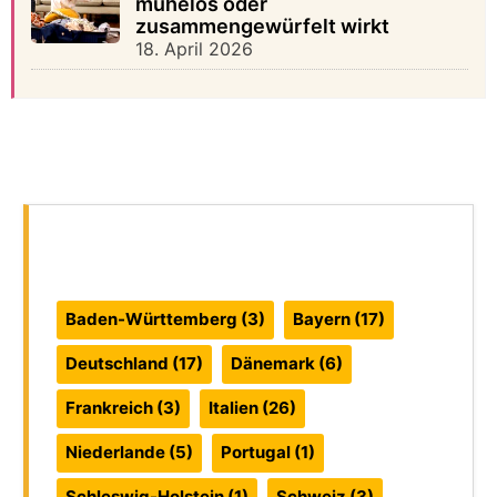
mühelos oder
zusammengewürfelt wirkt
18. April 2026
Reiseführer:
Baden-Württemberg
(3)
Bayern
(17)
Deutschland
(17)
Dänemark
(6)
Frankreich
(3)
Italien
(26)
Niederlande
(5)
Portugal
(1)
Schleswig-Holstein
(1)
Schweiz
(3)