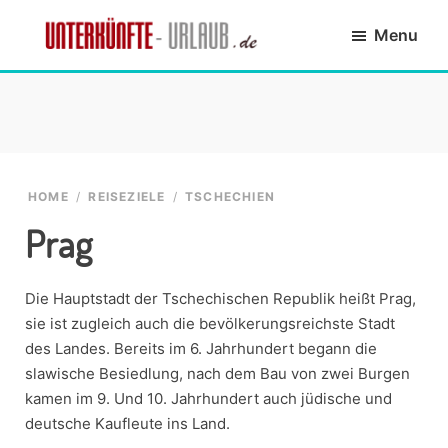
Skip
Skip
Skip
Skip
Menu
to
to
to
to
primary
main
primary
footer
Unterkünfte-
finde
navigation
content
sidebar
Urlaub.de
die
passende
Unterkunft
HOME
/
REISEZIELE
/
TSCHECHIEN
Prag
Die Hauptstadt der Tschechischen Republik heißt Prag,
sie ist zugleich auch die bevölkerungsreichste Stadt
des Landes. Bereits im 6. Jahrhundert begann die
slawische Besiedlung, nach dem Bau von zwei Burgen
kamen im 9. Und 10. Jahrhundert auch jüdische und
deutsche Kaufleute ins Land.