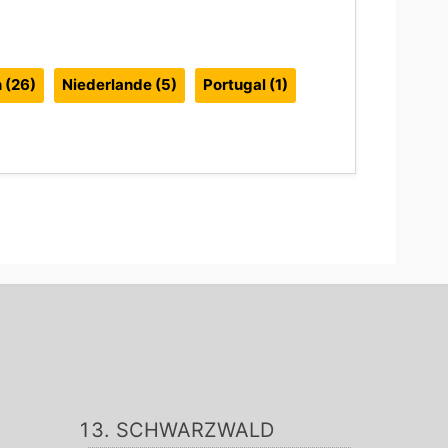
n
(26)
Niederlande
(5)
Portugal
(1)
SCHWARZWALD