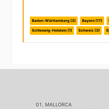
Reiseführer:
Baden-Württemberg
(3)
Bayern
(17)
Schleswig-Holstein
(1)
Schweiz
(3)
S
MALLORCA