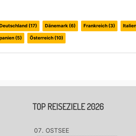
Deutschland
(17)
Dänemark
(6)
Frankreich
(3)
Italie
panien
(5)
Österreich
(10)
TOP REISEZIELE 2026
OSTSEE