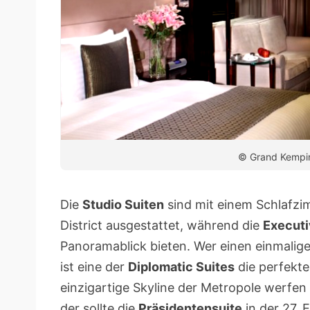
© Grand Kempin
Die
Studio Suiten
sind mit einem Schlafzim
District ausgestattet, während die
Executi
Panoramablick bieten. Wer einen einmalige
ist eine der
Diplomatic Suites
die perfekte 
einzigartige Skyline der Metropole werfe
der sollte die
Präsidentensuite
in der 27. 