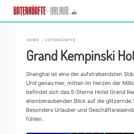
Skip
Skip
Skip
Skip
to
to
to
to
Unterkünfte-
primary
main
primary
footer
finde
Urlaub.de
navigation
content
sidebar
die
passende
HOME
/
UNTERKÜNFTE
Unterkunft
Grand Kempinski Ho
Shanghai ist eine der aufstrebendsten Städt
Und genau hier, mitten im Herzen der Milli
befindet sich das 5-Sterne Hotel Grand Ke
atemberaubenden Blick auf die glitzernde 
Besonders Urlauber und Geschäftsreisende
fühlen.