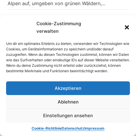
Alpen auf, umgeben von grünen Wäldern,...
Cookie-Zustimmung
verwalten
Um dir ein optimales Erlebnis zu bieten, verwenden wir Technologien wie
Cookies, um Geräteinformationen zu speichern und/oder darauf
zuzugreifen. Wenn du diesen Technologien zustimmst, können wir Daten
wie das Surfverhalten oder eindeutige IDs auf dieser Website verarbeiten.
Reiseführer:
Wenn du deine Zustimmung nicht erteilst oder zurückziehst, können
bestimmte Merkmale und Funktionen beeinträchtigt werden.
Baden-Württemberg
(3)
Bayern
(17)
Akzeptieren
Deutschland
(17)
Dänemark
(6)
Ablehnen
Frankreich
(3)
Italien
(26)
Einstellungen ansehen
Niederlande
(5)
Portugal
(1)
Cookie-Richtlinie
Datenschutz
Impressum
Schleswig-Holstein
(1)
Schweiz
(3)