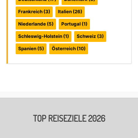
Frankreich
(3)
Italien
(26)
Niederlande
(5)
Portugal
(1)
Schleswig-Holstein
(1)
Schweiz
(3)
Spanien
(5)
Österreich
(10)
TOP REISEZIELE 2026