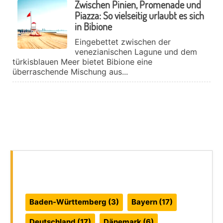
Zwischen Pinien, Promenade und
Piazza: So vielseitig urlaubt es sich
in Bibione
Eingebettet zwischen der
venezianischen Lagune und dem
türkisblauen Meer bietet Bibione eine
überraschende Mischung aus...
Reiseführer:
Baden-Württemberg
(3)
Bayern
(17)
Deutschland
(17)
Dänemark
(6)