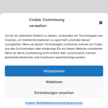
SCHWARZWALD
Cookie-Zustimmung
GARDASEE
verwalten
MADEIRA
Um dir ein optimales Erlebnis zu bieten, verwenden wir Technologien wie
Cookies, um Geräteinformationen zu speichern und/oder darauf
TENERIFFA
zuzugreifen. Wenn du diesen Technologien zustimmst, können wir Daten
wie das Surfverhalten oder eindeutige IDs auf dieser Website verarbeiten.
KRETA
Wenn du deine Zustimmung nicht erteilst oder zurückziehst, können
bestimmte Merkmale und Funktionen beeinträchtigt werden.
ISTRIEN
Akzeptieren
Ablehnen
© 2026 · Internetservice Thomas Schroth
Einstellungen ansehen
Startseite
Datenschutz
Impressum
Cookie-Richtlinie
Datenschutz
Impressum
Cookie-Richtlinie (EU)