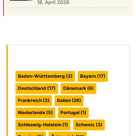
18. April 2026
Reiseführer:
Baden-Württemberg
(3)
Bayern
(17)
Deutschland
(17)
Dänemark
(6)
Frankreich
(3)
Italien
(26)
Niederlande
(5)
Portugal
(1)
Schleswig-Holstein
(1)
Schweiz
(3)