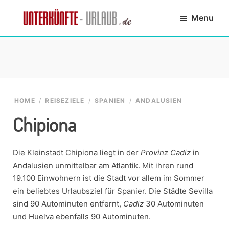
Skip
Skip
Skip
Skip
Menu
to
to
to
to
primary
main
primary
footer
Unterkünfte-
finde
navigation
content
sidebar
Urlaub.de
die
passende
Unterkunft
HOME
/
REISEZIELE
/
SPANIEN
/
ANDALUSIEN
Chipiona
Die Kleinstadt Chipiona liegt in der
Provinz Cadiz
in
Andalusien unmittelbar am Atlantik. Mit ihren rund
19.100 Einwohnern ist die Stadt vor allem im Sommer
ein beliebtes Urlaubsziel für Spanier. Die Städte Sevilla
sind 90 Autominuten entfernt,
Cadiz
30 Autominuten
und Huelva ebenfalls 90 Autominuten.