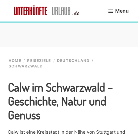
Skip
Skip
Skip
Skip
Menu
to
to
to
to
primary
main
primary
footer
Unterkünfte-
finde
navigation
content
sidebar
Urlaub.de
die
passende
Unterkunft
HOME
/
REISEZIELE
/
DEUTSCHLAND
/
SCHWARZWALD
Calw im Schwarzwald –
Geschichte, Natur und
Genuss
Calw ist eine Kreisstadt in der Nähe von Stuttgart und