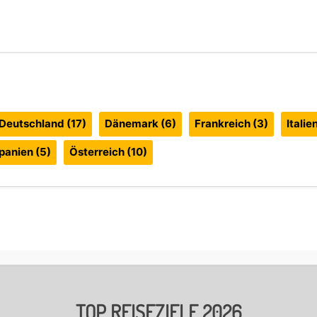
Deutschland
(17)
Dänemark
(6)
Frankreich
(3)
Italie
panien
(5)
Österreich
(10)
TOP REISEZIELE 2026