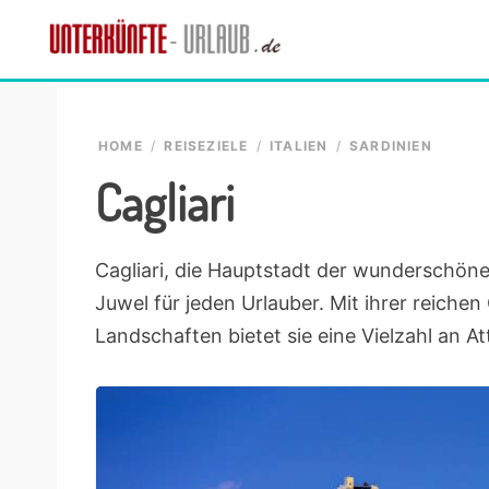
Skip
Skip
Skip
Skip
to
to
to
to
Unterkünfte-
primary
main
primary
footer
finde
Urlaub.de
navigation
content
sidebar
die
passende
HOME
/
REISEZIELE
/
ITALIEN
/
SARDINIEN
Unterkunft
Cagliari
Cagliari, die Hauptstadt der wunderschönen 
Juwel für jeden Urlauber. Mit ihrer reich
Landschaften bietet sie eine Vielzahl an At