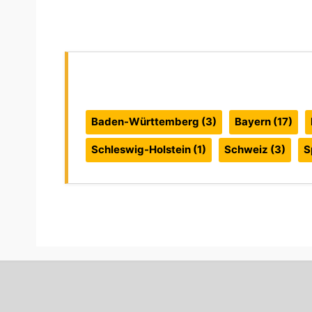
Reiseführer:
Baden-Württemberg
(3)
Bayern
(17)
Schleswig-Holstein
(1)
Schweiz
(3)
S