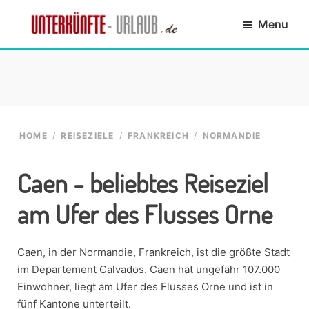
Skip
Skip
Skip
Skip
Menu
to
to
to
to
primary
main
primary
footer
Unterkünfte-
finde
navigation
content
sidebar
Urlaub.de
die
passende
Unterkunft
HOME
/
REISEZIELE
/
FRANKREICH
/
NORMANDIE
Caen - beliebtes Reiseziel
am Ufer des Flusses Orne
Caen, in der Normandie, Frankreich, ist die größte Stadt
im Departement Calvados. Caen hat ungefähr 107.000
Einwohner, liegt am Ufer des Flusses Orne und ist in
fünf Kantone unterteilt.