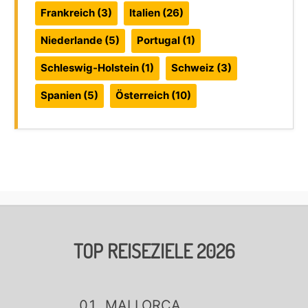
Frankreich
(3)
Italien
(26)
Niederlande
(5)
Portugal
(1)
Schleswig-Holstein
(1)
Schweiz
(3)
Spanien
(5)
Österreich
(10)
TOP REISEZIELE 2026
MALLORCA