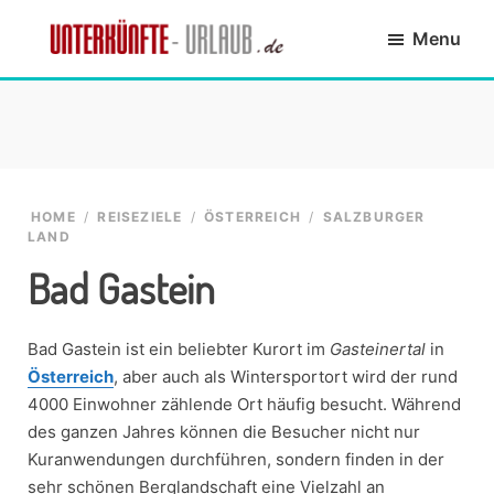
Skip
Skip
Skip
Skip
Menu
to
to
to
to
primary
main
primary
footer
Unterkünfte-
finde
navigation
content
sidebar
Urlaub.de
die
passende
Unterkunft
HOME
/
REISEZIELE
/
ÖSTERREICH
/
SALZBURGER
LAND
Bad Gastein
Bad Gastein ist ein beliebter Kurort im
Gasteinertal
in
Österreich
, aber auch als Wintersportort wird der rund
4000 Einwohner zählende Ort häufig besucht. Während
des ganzen Jahres können die Besucher nicht nur
Kuranwendungen durchführen, sondern finden in der
sehr schönen Berglandschaft eine Vielzahl an