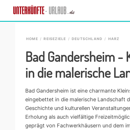
Skip
Skip
Skip
Skip
to
to
to
to
Unterkünfte-
primary
main
primary
footer
finde
Urlaub.de
navigation
content
sidebar
die
passende
HOME
/
REISEZIELE
/
DEUTSCHLAND
/
HARZ
Unterkunft
Bad Gandersheim - K
in die malerische La
Bad Gandersheim ist eine charmante Klein
eingebettet in die malerische Landschaft d
Geschichte und kulturellen Veranstaltunge
Erholung als auch vielfältige Freizeitmögli
geprägt von Fachwerkhäusern und dem imp