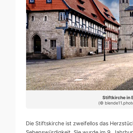
Stiftkirche i
(© blende11.phot
Die Stiftskirche ist zweifellos das Herzst
Sehenswürdigkeit. Sie wurde im 9. Jahrhun