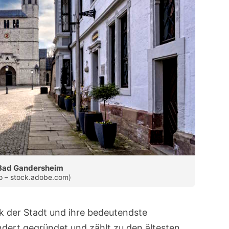
n Bad Gandersheim
o – stock.adobe.com)
ück der Stadt und ihre bedeutendste
dert gegründet und zählt zu den ältesten