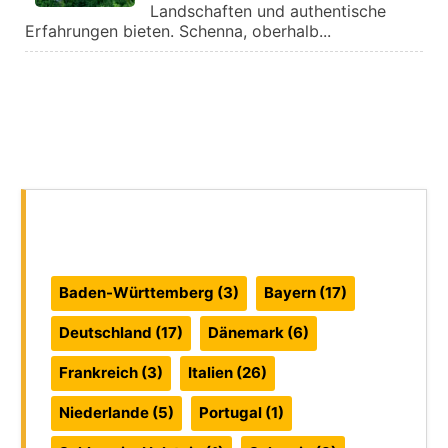
Landschaften und authentische
Erfahrungen bieten. Schenna, oberhalb...
Reiseführer:
Baden-Württemberg
(3)
Bayern
(17)
Deutschland
(17)
Dänemark
(6)
Frankreich
(3)
Italien
(26)
Niederlande
(5)
Portugal
(1)